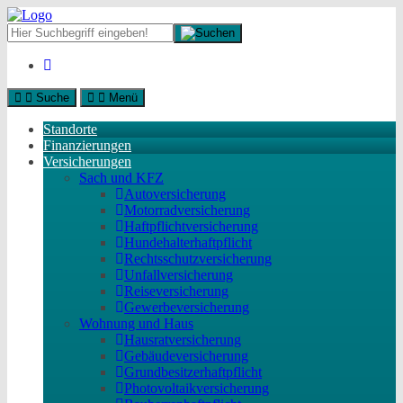
Suche
Menü
Standorte
Finanzierungen
Versicherungen
Sach und KFZ
Autoversicherung
Motorradversicherung
Haftpflichtversicherung
Hundehalterhaftpflicht
Rechtsschutzversicherung
Unfallversicherung
Reiseversicherung
Gewerbeversicherung
Wohnung und Haus
Hausratversicherung
Gebäudeversicherung
Grundbesitzerhaftpflicht
Photovoltaikversicherung