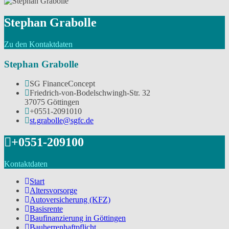
Stephan Grabolle
Zu den Kontaktdaten
Stephan Grabolle
SG FinanceConcept
Friedrich-von-Bodelschwingh-Str. 32
37075 Göttingen
+0551-2091010
st.grabolle@sgfc.de
+0551-209100
Kontaktdaten
Start
Altersvorsorge
Autoversicherung (KFZ)
Basisrente
Baufinanzierung in Göttingen
Bauherrenhaftpflicht