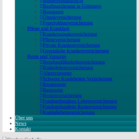
Bauherrenhaftpflicht
Baufinanzierung in Göttingen
Bausparen
Öltankversicherung
Feuerrohbauversicherung
Pflege und Krankheit
Krankenzusatzversicherung
Pflegeversicherung
Private Krankenversicherung
Gesetzliche Krankenversicherung
Rente und Vorsorge
Berufs­unfähigkeitsversicherung
Risikolebensversicherung
Altersvorsorge
Schwere Krankheiten Versicherung
Riesterrente
Basisrente
Rentenversicherung
Fondsgebundene Lebensversicherung
Fondsgebundene Rentenversicherung
Kapitallebensversicherung
Über uns
News
Kontakt