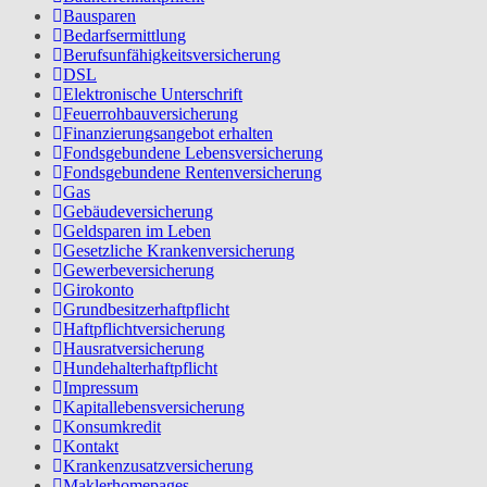
Bausparen
Bedarfsermittlung
Berufs­unfähigkeitsversicherung
DSL
Elektronische Unterschrift
Feuerrohbauversicherung
Finanzierungsangebot erhalten
Fondsgebundene Lebensversicherung
Fondsgebundene Rentenversicherung
Gas
Gebäudeversicherung
Geldsparen im Leben
Gesetzliche Krankenversicherung
Gewerbeversicherung
Girokonto
Grundbesitzerhaftpflicht
Haftpflichtversicherung
Hausratversicherung
Hundehalterhaftpflicht
Impressum
Kapitallebensversicherung
Konsumkredit
Kontakt
Krankenzusatzversicherung
Maklerhomepages