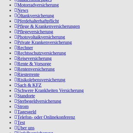
Motorradversicherung
News
Öltankversicherung
Pferdehalterhaftpflicht
Pflege & Krankenversicherungen
Pflegeversicherung
Photovoltaikversicherung
Private Krankenversicherung
Rechner
Rechtsschutzversicherung
Reiseversicherung
Rente & Vorsorge
Rentenversicherung
Riesterrente
Risikolebensversicherung
Sach & KFZ
Schwere Krankheiten Versicherung
Standorte
Sterbegeldversicherung
Strom
Tagesgeld
Telefon- oder Onlinekonferenz
Test
Über uns