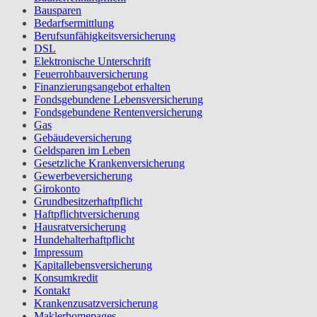
Bausparen
Bedarfsermittlung
Berufs­unfähigkeitsversicherung
DSL
Elektronische Unterschrift
Feuerrohbauversicherung
Finanzierungsangebot erhalten
Fondsgebundene Lebensversicherung
Fondsgebundene Rentenversicherung
Gas
Gebäudeversicherung
Geldsparen im Leben
Gesetzliche Krankenversicherung
Gewerbeversicherung
Girokonto
Grundbesitzerhaftpflicht
Haftpflichtversicherung
Hausratversicherung
Hundehalterhaftpflicht
Impressum
Kapitallebensversicherung
Konsumkredit
Kontakt
Krankenzusatzversicherung
Maklerhomepages