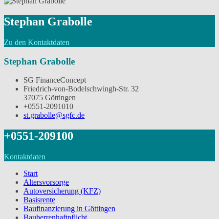
Stephan Grabolle
Zu den Kontaktdaten
Stephan Grabolle
SG FinanceConcept
Friedrich-von-Bodelschwingh-Str. 32
37075 Göttingen
+0551-2091010
st.grabolle@sgfc.de
+0551-209100
Kontaktdaten
Start
Altersvorsorge
Autoversicherung (KFZ)
Basisrente
Baufinanzierung in Göttingen
Bauherrenhaftpflicht