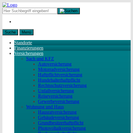
Suche
Menü
Standorte
Finanzierungen
Versicherungen
Sach und KFZ
Autoversicherung
Motorradversicherung
Haftpflichtversicherung
Hundehalterhaftpflicht
Rechtsschutzversicherung
Unfallversicherung
Reiseversicherung
Gewerbeversicherung
Wohnung und Haus
Hausratversicherung
Gebäudeversicherung
Grundbesitzerhaftpflicht
Photovoltaikversicherung