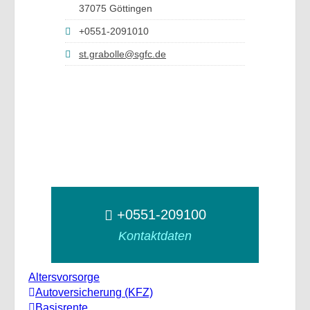
37075 Göttingen
+0551-2091010
st.grabolle@sgfc.de
+0551-209100
Kontaktdaten
Altersvorsorge
Autoversicherung (KFZ)
Basisrente