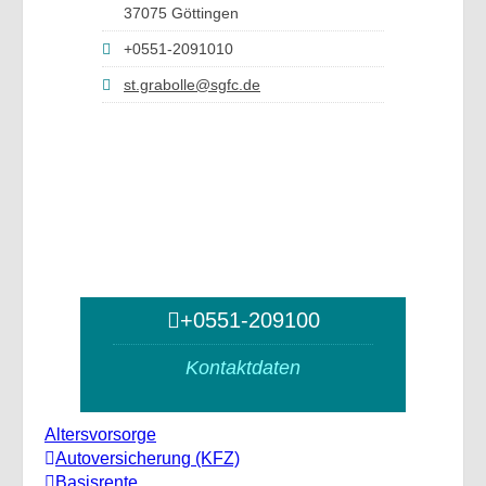
37075 Göttingen
+0551-2091010
st.grabolle@sgfc.de
+0551-209100
Kontaktdaten
Altersvorsorge
Autoversicherung (KFZ)
Basisrente