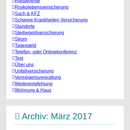
Riesterrente
Risikolebensversicherung
Sach & KFZ
Schwere Krankheiten Versicherung
Standorte
Sterbegeldversicherung
Strom
Tagesgeld
Telefon- oder Onlinekonferenz
Test
Über uns
Unfallversicherung
Vermögensverwaltung
Weiterempfehlung
Wohnung & Haus
Archiv: März 2017