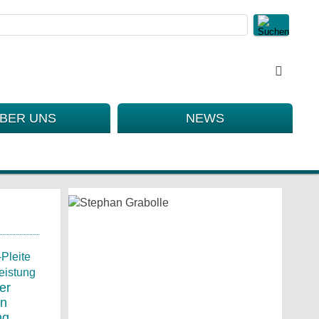
BER UNS
NEWS
er
en
ng