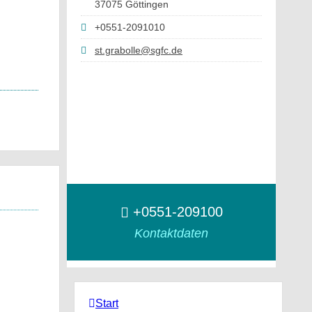
37075 Göttingen
+0551-2091010
st.grabolle@sgfc.de
+0551-209100
Kontaktdaten
Start