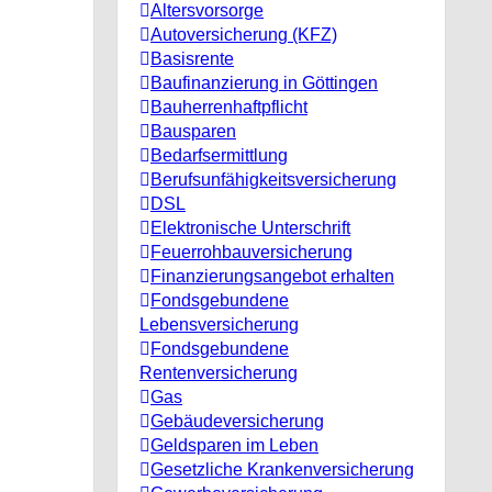
Altersvorsorge
Autoversicherung (KFZ)
Basisrente
Baufinanzierung in Göttingen
Bauherrenhaftpflicht
Bausparen
Bedarfsermittlung
Berufs­unfähigkeitsversicherung
DSL
Elektronische Unterschrift
Feuerrohbauversicherung
Finanzierungsangebot erhalten
Fondsgebundene
Lebensversicherung
Fondsgebundene
Rentenversicherung
Gas
Gebäudeversicherung
Geldsparen im Leben
Gesetzliche Krankenversicherung