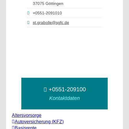
37075 Göttingen
+0551-2091010
st.grabolle@sgfc.de
+0551-209100
Kontaktdaten
Altersvorsorge
Autoversicherung (KFZ)
Basisrente