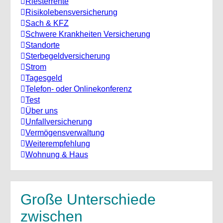
Riesterrente
Risikolebensversicherung
Sach & KFZ
Schwere Krankheiten Versicherung
Standorte
Sterbegeldversicherung
Strom
Tagesgeld
Telefon- oder Onlinekonferenz
Test
Über uns
Unfallversicherung
Vermögensverwaltung
Weiterempfehlung
Wohnung & Haus
Große Unterschiede
zwischen