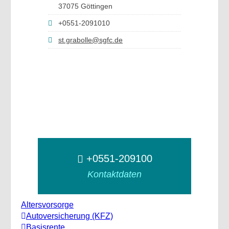
37075 Göttingen
+0551-2091010
st.grabolle@sgfc.de
+0551-209100
Kontaktdaten
Altersvorsorge
Autoversicherung (KFZ)
Basisrente