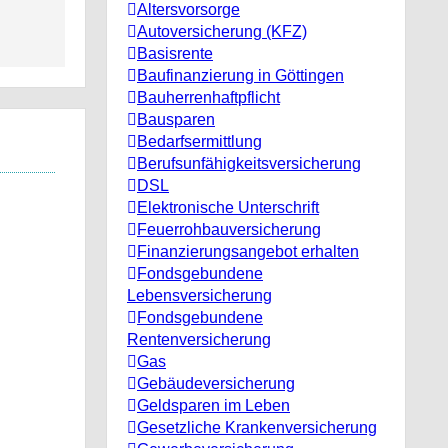
Altersvorsorge
Autoversicherung (KFZ)
Basisrente
Baufinanzierung in Göttingen
Bauherrenhaftpflicht
Bausparen
Bedarfsermittlung
Berufs­unfähigkeitsversicherung
DSL
Elektronische Unterschrift
Feuerrohbauversicherung
Finanzierungsangebot erhalten
Fondsgebundene
Lebensversicherung
Fondsgebundene
Rentenversicherung
Gas
Gebäudeversicherung
Geldsparen im Leben
Gesetzliche Krankenversicherung