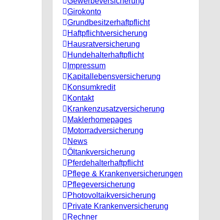
Gewerbeversicherung
Girokonto
Grundbesitzerhaftpflicht
Haftpflichtversicherung
Hausratversicherung
Hundehalterhaftpflicht
Impressum
Kapitallebensversicherung
Konsumkredit
Kontakt
Krankenzusatzversicherung
Maklerhomepages
Motorradversicherung
News
Öltankversicherung
Pferdehalterhaftpflicht
Pflege & Krankenversicherungen
Pflegeversicherung
Photovoltaikversicherung
Private Krankenversicherung
Rechner