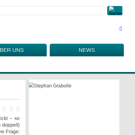
BER UNS
NEWS
ickt – so
 doppelt)
ne Frage: