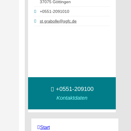
37075 Göttingen
+0551-2091010
st.grabolle@sgfc.de
+0551-209100
Kontaktdaten
Start