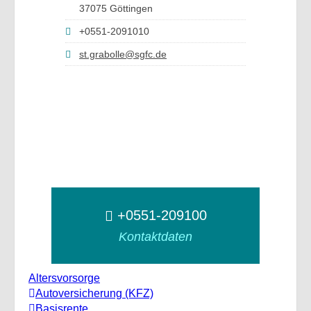
37075 Göttingen
+0551-2091010
st.grabolle@sgfc.de
+0551-209100
Kontaktdaten
Altersvorsorge
Autoversicherung (KFZ)
Basisrente