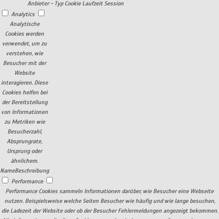
Anbieter
-
Typ
Cookie
Laufzeit
Session
Analytics
Analytische
Cookies werden
verwendet, um zu
verstehen, wie
Besucher mit der
Website
interagieren. Diese
Cookies helfen bei
der Bereitstellung
von Informationen
zu Metriken wie
Besucherzahl,
Absprungrate,
Ursprung oder
ähnlichem.
Name
Beschreibung
Performance
Performance Cookies sammeln Informationen darüber, wie Besucher eine Webseite
nutzen. Beispielsweise welche Seiten Besucher wie häufig und wie lange besuchen,
die Ladezeit der Website oder ob der Besucher Fehlermeldungen angezeigt bekommen.