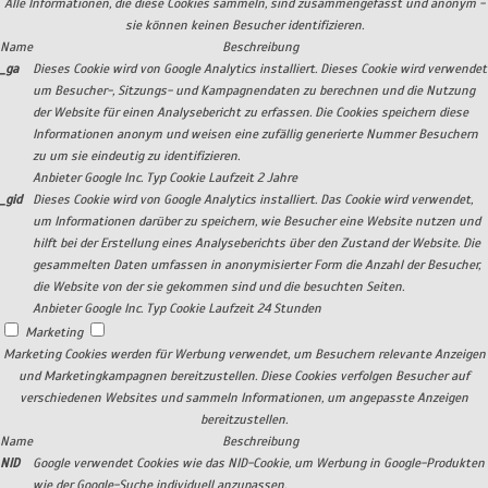
Alle Informationen, die diese Cookies sammeln, sind zusammengefasst und anonym -
sie können keinen Besucher identifizieren.
Name
Beschreibung
_ga
Dieses Cookie wird von Google Analytics installiert. Dieses Cookie wird verwendet
um Besucher-, Sitzungs- und Kampagnendaten zu berechnen und die Nutzung
der Website für einen Analysebericht zu erfassen. Die Cookies speichern diese
Informationen anonym und weisen eine zufällig generierte Nummer Besuchern
zu um sie eindeutig zu identifizieren.
Anbieter
Google Inc.
Typ
Cookie
Laufzeit
2 Jahre
_gid
Dieses Cookie wird von Google Analytics installiert. Das Cookie wird verwendet,
um Informationen darüber zu speichern, wie Besucher eine Website nutzen und
hilft bei der Erstellung eines Analyseberichts über den Zustand der Website. Die
gesammelten Daten umfassen in anonymisierter Form die Anzahl der Besucher,
die Website von der sie gekommen sind und die besuchten Seiten.
Anbieter
Google Inc.
Typ
Cookie
Laufzeit
24 Stunden
Marketing
Marketing Cookies werden für Werbung verwendet, um Besuchern relevante Anzeigen
und Marketingkampagnen bereitzustellen. Diese Cookies verfolgen Besucher auf
verschiedenen Websites und sammeln Informationen, um angepasste Anzeigen
bereitzustellen.
Name
Beschreibung
NID
Google verwendet Cookies wie das NID-Cookie, um Werbung in Google-Produkten
wie der Google-Suche individuell anzupassen.