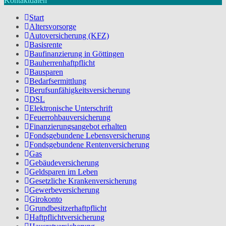
Kontaktdaten
Start
Altersvorsorge
Autoversicherung (KFZ)
Basisrente
Baufinanzierung in Göttingen
Bauherrenhaftpflicht
Bausparen
Bedarfsermittlung
Berufs­unfähigkeitsversicherung
DSL
Elektronische Unterschrift
Feuerrohbauversicherung
Finanzierungsangebot erhalten
Fondsgebundene Lebensversicherung
Fondsgebundene Rentenversicherung
Gas
Gebäudeversicherung
Geldsparen im Leben
Gesetzliche Krankenversicherung
Gewerbeversicherung
Girokonto
Grundbesitzerhaftpflicht
Haftpflichtversicherung