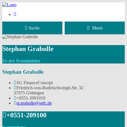
Suche
Menü
Stephan Grabolle
Zu den Kontaktdaten
Stephan Grabolle
SG FinanceConcept
Friedrich-von-Bodelschwingh-Str. 32
37075 Göttingen
+0551-2091010
st.grabolle@sgfc.de
+0551-209100