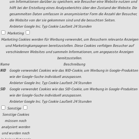
um Informationen darüber zu speichern, wie Besucher eine Website nutzen und
hilft bei der Erstellung eines Analyseberichts über den Zustand der Website. Die
gesammelten Daten umfassen in anonymisierter Form die Anzahl der Besucher,
die Website von der sie gekommen sind und die besuchten Seiten.
Anbieter
Google Inc.
Typ
Cookie
Laufzeit
24 Stunden
Marketing
Marketing Cookies werden für Werbung verwendet, um Besuchern relevante Anzeigen
und Marketingkampagnen bereitzustellen. Diese Cookies verfolgen Besucher auf
verschiedenen Websites und sammeln Informationen, um angepasste Anzeigen
bereitzustellen.
Name
Beschreibung
NID
Google verwendet Cookies wie das NID-Cookie, um Werbung in Google-Produkten
wie der Google-Suche individuell anzupassen.
Anbieter
Google Inc.
Typ
Cookie
Laufzeit
24 Stunden
SID
Google verwendet Cookies wie das SID-Cookie, um Werbung in Google-Produkten
wie der Google-Suche individuell anzupassen.
Anbieter
Google Inc.
Typ
Cookie
Laufzeit
24 Stunden
Sonstige
Sonstige Cookies
müssen noch
analysiert werden
und wurden noch