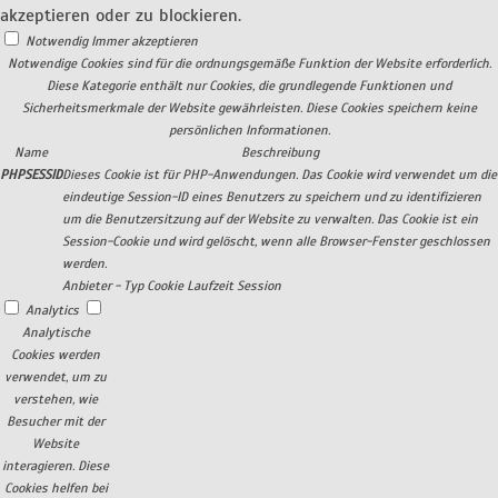
akzeptieren oder zu blockieren.
Notwendig
Immer akzeptieren
Notwendige Cookies sind für die ordnungsgemäße Funktion der Website erforderlich.
Diese Kategorie enthält nur Cookies, die grundlegende Funktionen und
Sicherheitsmerkmale der Website gewährleisten. Diese Cookies speichern keine
persönlichen Informationen.
Name
Beschreibung
PHPSESSID
Dieses Cookie ist für PHP-Anwendungen. Das Cookie wird verwendet um die
eindeutige Session-ID eines Benutzers zu speichern und zu identifizieren
um die Benutzersitzung auf der Website zu verwalten. Das Cookie ist ein
Session-Cookie und wird gelöscht, wenn alle Browser-Fenster geschlossen
werden.
Anbieter
-
Typ
Cookie
Laufzeit
Session
Analytics
Analytische
Cookies werden
verwendet, um zu
verstehen, wie
Besucher mit der
Website
interagieren. Diese
Cookies helfen bei