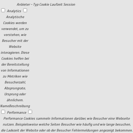
Anbieter
-
Typ
Cookie
Laufzeit
Session
Analytics
Analytische
Cookies werden
verwendet, um zu
verstehen, wie
Besucher mit der
Website
interagieren. Diese
Cookies helfen bei
der Bereitstellung
von Informationen
zu Metriken wie
Besucherzahl,
Absprungrate,
Ursprung oder
ähnlichem.
Name
Beschreibung
Performance
Performance Cookies sammeln Informationen darüber, wie Besucher eine Webseite
nutzen. Beispielsweise welche Seiten Besucher wie häufig und wie lange besuchen,
die Ladezeit der Website oder ob der Besucher Fehlermeldungen angezeigt bekommen.