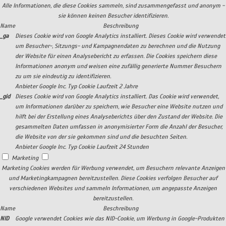
Alle Informationen, die diese Cookies sammeln, sind zusammengefasst und anonym -
sie können keinen Besucher identifizieren.
Name
Beschreibung
_ga
Dieses Cookie wird von Google Analytics installiert. Dieses Cookie wird verwendet
um Besucher-, Sitzungs- und Kampagnendaten zu berechnen und die Nutzung
der Website für einen Analysebericht zu erfassen. Die Cookies speichern diese
Informationen anonym und weisen eine zufällig generierte Nummer Besuchern
zu um sie eindeutig zu identifizieren.
Anbieter
Google Inc.
Typ
Cookie
Laufzeit
2 Jahre
_gid
Dieses Cookie wird von Google Analytics installiert. Das Cookie wird verwendet,
um Informationen darüber zu speichern, wie Besucher eine Website nutzen und
hilft bei der Erstellung eines Analyseberichts über den Zustand der Website. Die
gesammelten Daten umfassen in anonymisierter Form die Anzahl der Besucher,
die Website von der sie gekommen sind und die besuchten Seiten.
Anbieter
Google Inc.
Typ
Cookie
Laufzeit
24 Stunden
Marketing
Marketing Cookies werden für Werbung verwendet, um Besuchern relevante Anzeigen
und Marketingkampagnen bereitzustellen. Diese Cookies verfolgen Besucher auf
verschiedenen Websites und sammeln Informationen, um angepasste Anzeigen
bereitzustellen.
Name
Beschreibung
NID
Google verwendet Cookies wie das NID-Cookie, um Werbung in Google-Produkten