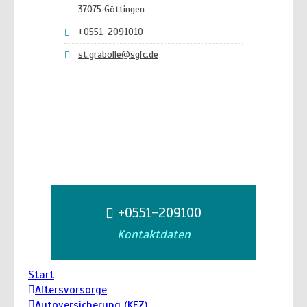
37075 Göttingen
+0551-2091010
st.grabolle@sgfc.de
+0551-209100
Kontaktdaten
Start
Altersvorsorge
Autoversicherung (KFZ)