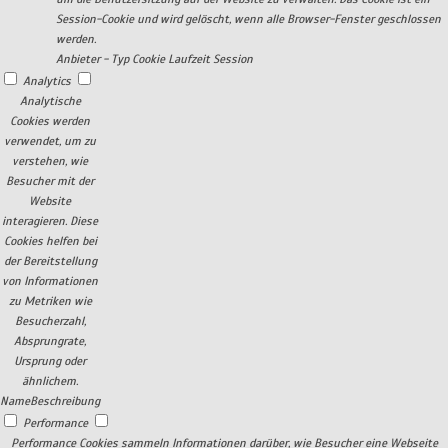
Session-Cookie und wird gelöscht, wenn alle Browser-Fenster geschlossen
werden.
Anbieter
-
Typ
Cookie
Laufzeit
Session
Analytics
Analytische
Cookies werden
verwendet, um zu
verstehen, wie
Besucher mit der
Website
interagieren. Diese
Cookies helfen bei
der Bereitstellung
von Informationen
zu Metriken wie
Besucherzahl,
Absprungrate,
Ursprung oder
ähnlichem.
Name
Beschreibung
Performance
Performance Cookies sammeln Informationen darüber, wie Besucher eine Webseite