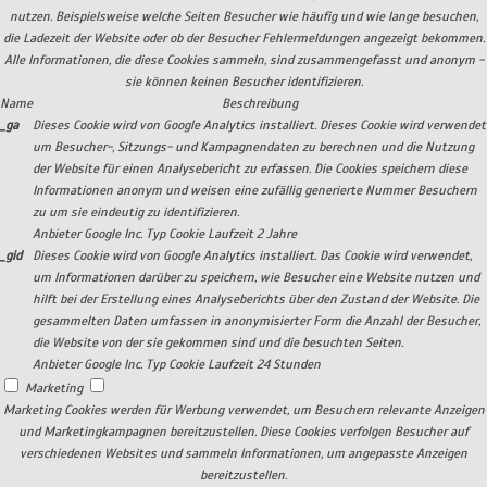
nutzen. Beispielsweise welche Seiten Besucher wie häufig und wie lange besuchen,
die Ladezeit der Website oder ob der Besucher Fehlermeldungen angezeigt bekommen.
Alle Informationen, die diese Cookies sammeln, sind zusammengefasst und anonym -
sie können keinen Besucher identifizieren.
Name
Beschreibung
_ga
Dieses Cookie wird von Google Analytics installiert. Dieses Cookie wird verwendet
um Besucher-, Sitzungs- und Kampagnendaten zu berechnen und die Nutzung
der Website für einen Analysebericht zu erfassen. Die Cookies speichern diese
Informationen anonym und weisen eine zufällig generierte Nummer Besuchern
zu um sie eindeutig zu identifizieren.
Anbieter
Google Inc.
Typ
Cookie
Laufzeit
2 Jahre
_gid
Dieses Cookie wird von Google Analytics installiert. Das Cookie wird verwendet,
um Informationen darüber zu speichern, wie Besucher eine Website nutzen und
hilft bei der Erstellung eines Analyseberichts über den Zustand der Website. Die
gesammelten Daten umfassen in anonymisierter Form die Anzahl der Besucher,
die Website von der sie gekommen sind und die besuchten Seiten.
Anbieter
Google Inc.
Typ
Cookie
Laufzeit
24 Stunden
Marketing
Marketing Cookies werden für Werbung verwendet, um Besuchern relevante Anzeigen
und Marketingkampagnen bereitzustellen. Diese Cookies verfolgen Besucher auf
verschiedenen Websites und sammeln Informationen, um angepasste Anzeigen
bereitzustellen.