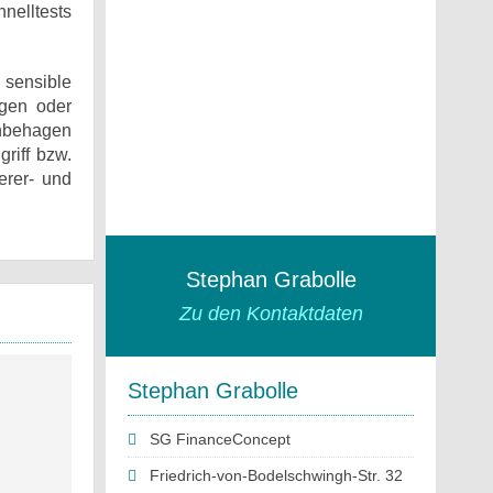
nelltests
 sensible
ngen oder
Unbehagen
riff bzw.
erer- und
Stephan Grabolle
Zu den Kontaktdaten
Stephan Grabolle
SG FinanceConcept
Friedrich-von-Bodelschwingh-Str. 32