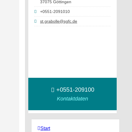
37075 Göttingen
+0551-2091010
st.grabolle@sgfc.de
+0551-209100
Kontaktdaten
Start