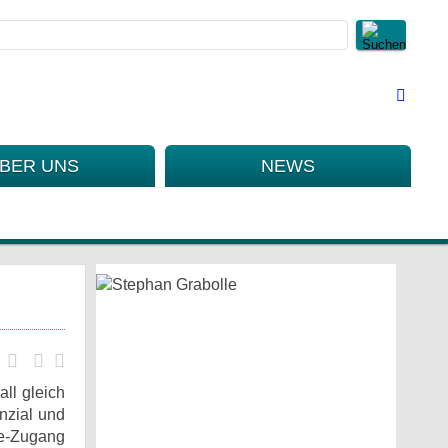
BER UNS
NEWS
ll gleich
nzial und
ne-Zugang