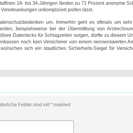
etaffinen 18- bis 34-Jährigen fänden zu 71 Prozent anonyme Sch
i Vorerkrankungen unkompliziert prüfen lässt.
Datenschutzbedenken um. Immerhin geht es oftmals um sehr
werden, beispielsweise bei der Übermittlung von Arztrechnu
ßere Datenlecks für Schlagzeilen sorgen, dürfte zu diesem 
enkassen noch kein Versicherer von einem nennenswerten Ang
 wünschen sich ein staatliches Sicherheits-Siegel für Versich
rderliche Felder sind mit
*
markiert