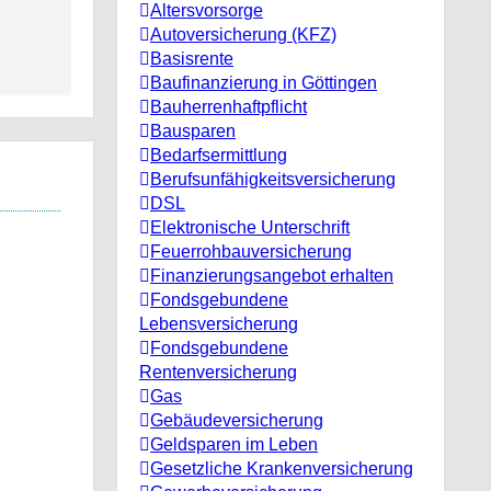
Altersvorsorge
Autoversicherung (KFZ)
Basisrente
Baufinanzierung in Göttingen
Bauherrenhaftpflicht
Bausparen
Bedarfsermittlung
Berufs­unfähigkeitsversicherung
DSL
Elektronische Unterschrift
Feuerrohbauversicherung
Finanzierungsangebot erhalten
Fondsgebundene
Lebensversicherung
Fondsgebundene
Rentenversicherung
Gas
Gebäudeversicherung
Geldsparen im Leben
Gesetzliche Krankenversicherung