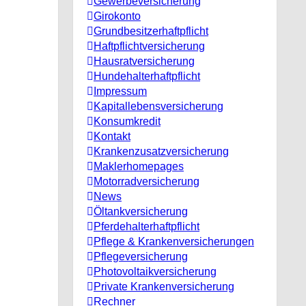
Gewerbeversicherung
Girokonto
Grundbesitzerhaftpflicht
Haftpflichtversicherung
Hausratversicherung
Hundehalterhaftpflicht
Impressum
Kapitallebensversicherung
Konsumkredit
Kontakt
Krankenzusatzversicherung
Maklerhomepages
Motorradversicherung
News
Öltankversicherung
Pferdehalterhaftpflicht
Pflege & Krankenversicherungen
Pflegeversicherung
Photovoltaikversicherung
Private Krankenversicherung
Rechner