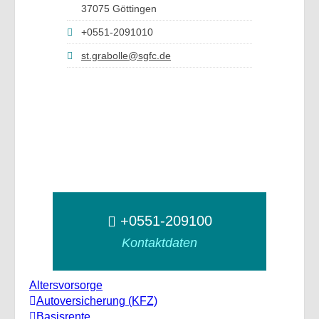
37075 Göttingen
+0551-2091010
st.grabolle@sgfc.de
+0551-209100
Kontaktdaten
Altersvorsorge
Autoversicherung (KFZ)
Basisrente