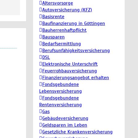
Altersvorsorge
Autoversicherung (KFZ)
Basisrente
Baufinanzierung in Göttingen
Bauherrenhaftpflicht
Bausparen
Bedarfsermittlung
Berufs­unfähigkeitsversicherung
DSL
Elektronische Unterschrift
Feuerrohbauversicherung
Finanzierungsangebot erhalten
Fondsgebundene
Lebensversicherung
Fondsgebundene
Rentenversicherung
Gas
Gebäudeversicherung
Geldsparen im Leben
Gesetzliche Krankenversicherung