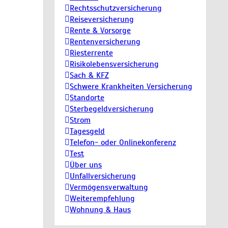
Rechtsschutzversicherung
Reiseversicherung
Rente & Vorsorge
Rentenversicherung
Riesterrente
Risikolebensversicherung
Sach & KFZ
Schwere Krankheiten Versicherung
Standorte
Sterbegeldversicherung
Strom
Tagesgeld
Telefon- oder Onlinekonferenz
Test
Über uns
Unfallversicherung
Vermögensverwaltung
Weiterempfehlung
Wohnung & Haus