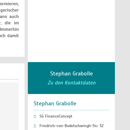
formieren,
gerischer
Wann auch
r, die im
 Immerhin
och damit
Stephan Grabolle
Zu den Kontaktdaten
Stephan Grabolle
SG FinanceConcept
Friedrich-von-Bodelschwingh-Str. 32