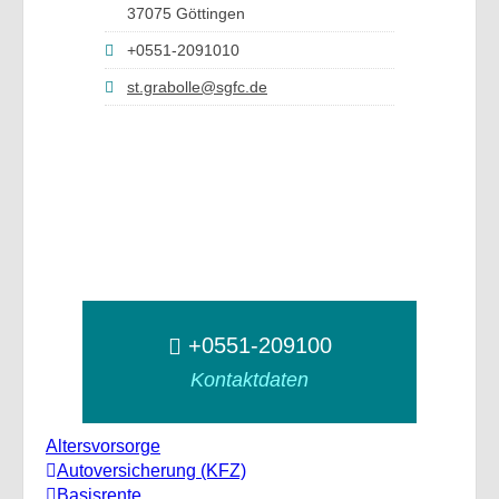
37075 Göttingen
+0551-2091010
st.grabolle@sgfc.de
+0551-209100
Kontaktdaten
Altersvorsorge
Autoversicherung (KFZ)
Basisrente