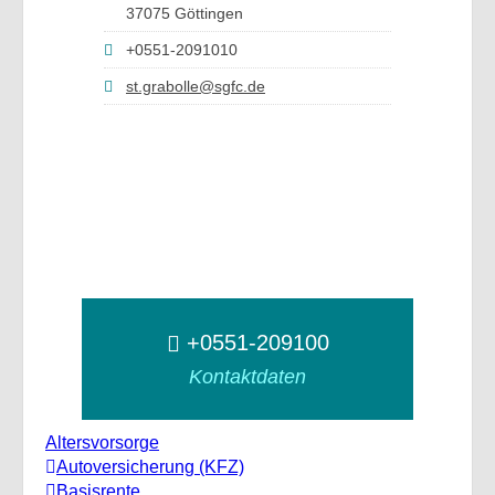
37075 Göttingen
+0551-2091010
st.grabolle@sgfc.de
+0551-209100
Kontaktdaten
Altersvorsorge
Autoversicherung (KFZ)
Basisrente