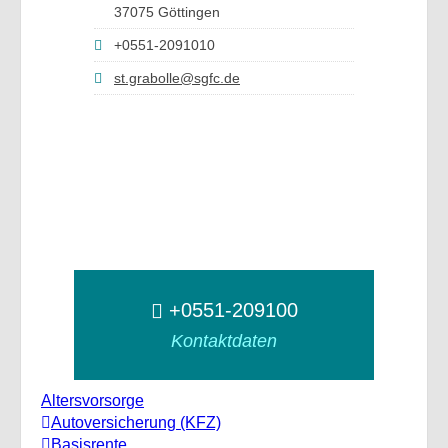
37075 Göttingen
+0551-2091010
st.grabolle@sgfc.de
+0551-209100
Kontaktdaten
Altersvorsorge
Autoversicherung (KFZ)
Basisrente