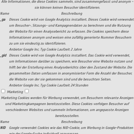
Alle Informationen, die diese Cookies sammeln, sind zusammengefasst und anonym -
sie können keinen Besucher identifizieren.
Name
Beschreibung
_ga
Dieses Cookie wird von Google Analytics installiert. Dieses Cookie wird verwendet
um Besucher-, Sitzungs- und Kampagnendaten zu berechnen und die Nutzung
der Website für einen Analysebericht zu erfassen. Die Cookies speichern diese
Informationen anonym und weisen eine zufällig generierte Nummer Besuchern
zu um sie eindeutig zu identifizieren.
Anbieter
Google Inc.
Typ
Cookie
Laufzeit
2 Jahre
_gid
Dieses Cookie wird von Google Analytics installiert. Das Cookie wird verwendet,
um Informationen darüber zu speichern, wie Besucher eine Website nutzen und
hilft bei der Erstellung eines Analyseberichts über den Zustand der Website. Die
gesammelten Daten umfassen in anonymisierter Form die Anzahl der Besucher,
die Website von der sie gekommen sind und die besuchten Seiten.
Anbieter
Google Inc.
Typ
Cookie
Laufzeit
24 Stunden
Marketing
Marketing Cookies werden für Werbung verwendet, um Besuchern relevante Anzeigen
und Marketingkampagnen bereitzustellen. Diese Cookies verfolgen Besucher auf
verschiedenen Websites und sammeln Informationen, um angepasste Anzeigen
bereitzustellen.
Name
Beschreibung
NID
Google verwendet Cookies wie das NID-Cookie, um Werbung in Google-Produkten
wie der Google-Suche individuell anzupassen.