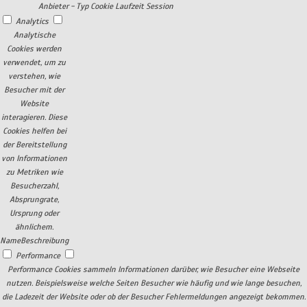
Anbieter
-
Typ
Cookie
Laufzeit
Session
Analytics
Analytische
Cookies werden
verwendet, um zu
verstehen, wie
Besucher mit der
Website
interagieren. Diese
Cookies helfen bei
der Bereitstellung
von Informationen
zu Metriken wie
Besucherzahl,
Absprungrate,
Ursprung oder
ähnlichem.
Name
Beschreibung
Performance
Performance Cookies sammeln Informationen darüber, wie Besucher eine Webseite
nutzen. Beispielsweise welche Seiten Besucher wie häufig und wie lange besuchen,
die Ladezeit der Website oder ob der Besucher Fehlermeldungen angezeigt bekommen.