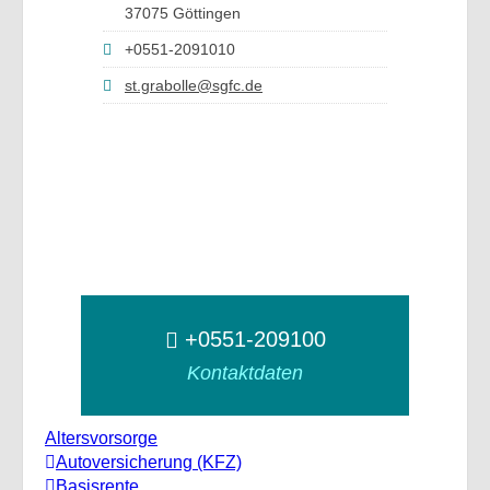
37075 Göttingen
+0551-2091010
st.grabolle@sgfc.de
+0551-209100
Kontaktdaten
Altersvorsorge
Autoversicherung (KFZ)
Basisrente