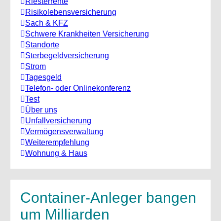
Riesterrente
Risikolebensversicherung
Sach & KFZ
Schwere Krankheiten Versicherung
Standorte
Sterbegeldversicherung
Strom
Tagesgeld
Telefon- oder Onlinekonferenz
Test
Über uns
Unfallversicherung
Vermögensverwaltung
Weiterempfehlung
Wohnung & Haus
Container-Anleger bangen
um Milliarden