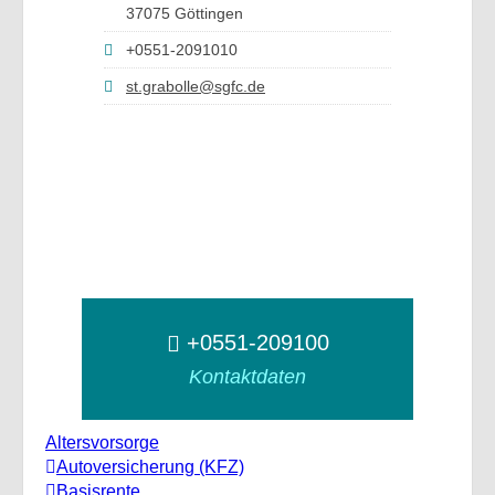
37075 Göttingen
+0551-2091010
st.grabolle@sgfc.de
+0551-209100
Kontaktdaten
Altersvorsorge
Autoversicherung (KFZ)
Basisrente