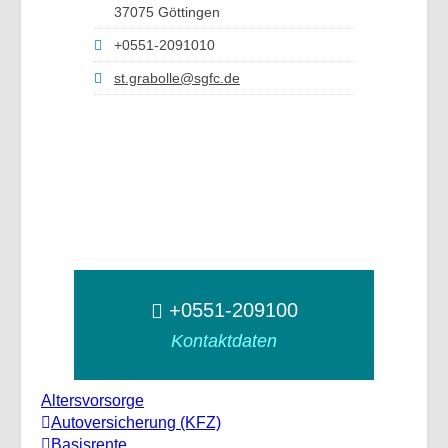
37075 Göttingen
+0551-2091010
st.grabolle@sgfc.de
+0551-209100
Kontaktdaten
Altersvorsorge
Autoversicherung (KFZ)
Basisrente