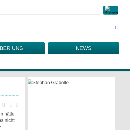
BER UNS
NEWS
n hätte
es nicht
.