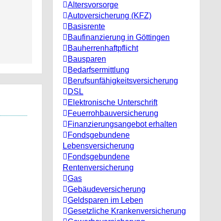
Altersvorsorge
Autoversicherung (KFZ)
Basisrente
Baufinanzierung in Göttingen
Bauherrenhaftpflicht
Bausparen
Bedarfsermittlung
Berufs­unfähigkeitsversicherung
DSL
Elektronische Unterschrift
Feuerrohbauversicherung
Finanzierungsangebot erhalten
Fondsgebundene
Lebensversicherung
Fondsgebundene
Rentenversicherung
Gas
Gebäudeversicherung
Geldsparen im Leben
Gesetzliche Krankenversicherung