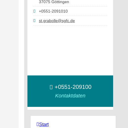
37075 Göttingen
+0551-2091010
st.grabolle@sgfc.de
+0551-209100
Kontaktdaten
Start